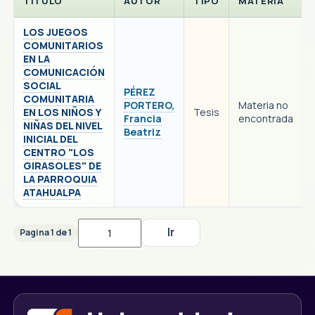
TITULO
AUTOR
TIPO
MATERIA
LOS JUEGOS
COMUNITARIOS
EN LA
COMUNICACIÓN
SOCIAL
PÉREZ
COMUNITARIA
PORTERO,
Materia no
EN LOS NIÑOS Y
Tesis
Francia
encontrada
NIÑAS DEL NIVEL
Beatriz
INICIAL DEL
CENTRO "LOS
GIRASOLES" DE
LA PARROQUIA
ATAHUALPA
Pagina 1 de 1