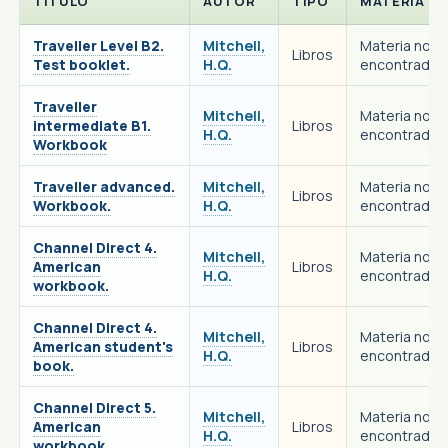
TITULO
AUTOR
TIPO
MATERIA
Traveller Level B2.
Mitchell,
Materia no
Libros
Test booklet.
H.Q.
encontrada
Traveller
Mitchell,
Materia no
intermediate B1.
Libros
H.Q.
encontrada
Workbook
Traveller advanced.
Mitchell,
Materia no
Libros
Workbook.
H.Q.
encontrada
Channel Direct 4.
Mitchell,
Materia no
American
Libros
H.Q.
encontrada
workbook.
Channel Direct 4.
Mitchell,
Materia no
American student's
Libros
H.Q.
encontrada
book.
Channel Direct 5.
Mitchell,
Materia no
American
Libros
H.Q.
encontrada
workbook.