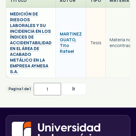
TITULO
AUTOR
TIPO
MATERIA
MEDICIÓN DE
RIESGOS
LABORALES Y SU
INCIDENCIA EN LOS
MARTINEZ
ÍNDICES DE
GUATO,
Materia no
ACCIDENTABILIDAD
Tesis
Tito
encontrada
EN EL ÁREA DE
Rafael
ACABADO
METÁLICO EN LA
EMPRESA AYMESA
S.A.
Pagina 1 de 1