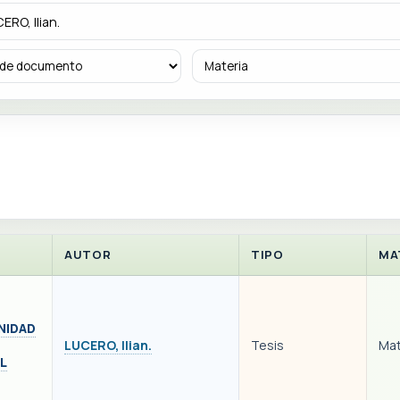
AUTOR
TIPO
MA
NIDAD
LUCERO, Ilian.
Tesis
Mat
L