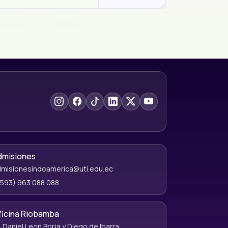
dmisiones
misionesindoamerica@uti.edu.ec
593) 963 088 088
ficina Riobamba
. Daniel Leon Borja y Diego de Ibarra