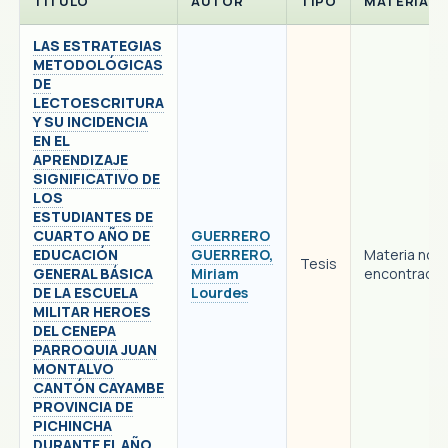
TITULO
AUTOR
TIPO
MATERIA
LAS ESTRATEGIAS
METODOLÓGICAS
DE
LECTOESCRITURA
Y SU INCIDENCIA
EN EL
APRENDIZAJE
SIGNIFICATIVO DE
LOS
ESTUDIANTES DE
CUARTO AÑO DE
GUERRERO
EDUCACIÓN
GUERRERO,
Materia no
Tesis
GENERAL BÁSICA
Miriam
encontrada
DE LA ESCUELA
Lourdes
MILITAR HEROES
DEL CENEPA
PARROQUIA JUAN
MONTALVO
CANTÓN CAYAMBE
PROVINCIA DE
PICHINCHA
DURANTE EL AÑO