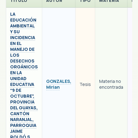
TITULO
AUTOR
TIPO
MATERIA
FE
LA
EDUCACIÓN
AMBIENTAL
Y SU
INCIDENCIA
EN EL
MANEJO DE
LOS
DESECHOS
ORGÁNICOS
EN LA
UNIDAD
GONZALES,
Materia no
EDUCATIVA
Tesis
Mirian
encontrada
“9 DE
OCTUBRE”,
PROVINCIA
DEL GUAYAS,
CANTÓN
NARANJAL,
PARROQUIA
JAIME
ROLDÓ S